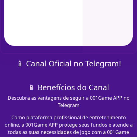
📱 Canal Oficial no Telegram!
📱 Benefícios do Canal
Descubra as vantagens de seguir a 001Game APP no
Telegram
Como plataforma profissional de entretenimento
online, a 001Game APP protege seus fundos e atende a
todas as suas necessidades de jogo com a 001Game