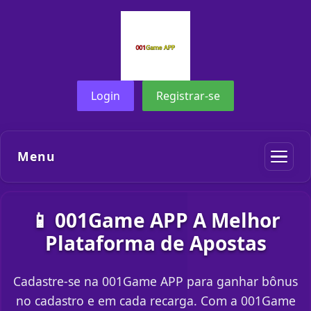
Login
Registrar-se
Menu
📱 001Game APP A Melhor
Plataforma de Apostas
Cadastre-se na 001Game APP para ganhar bônus
no cadastro e em cada recarga. Com a 001Game