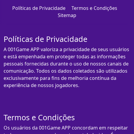
Políticas de Privacidade
Termos e Condições
Sitemap
Políticas de Privacidade
A 001Game APP valoriza a privacidade de seus usuários
e está empenhada em proteger todas as informações
pessoais fornecidas durante o uso de nossos canais de
comunicação. Todos os dados coletados são utilizados
exclusivamente para fins de melhoria contínua da
experiência de nossos jogadores.
Termos e Condições
Os usuários da 001Game APP concordam em respeitar