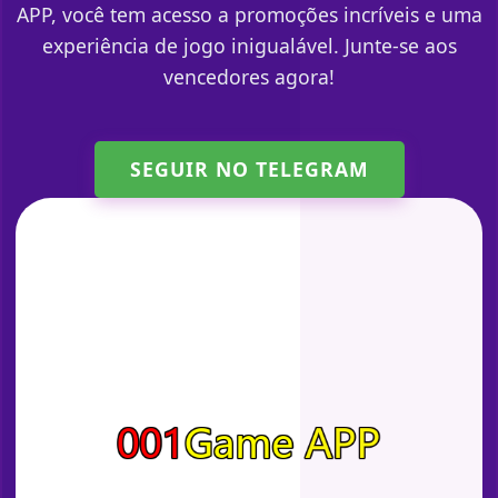
APP, você tem acesso a promoções incríveis e uma
experiência de jogo inigualável. Junte-se aos
vencedores agora!
SEGUIR NO TELEGRAM