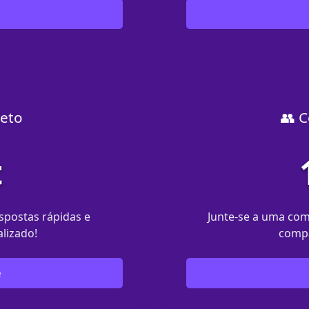
reto
👥 
t
espostas rápidas e
Junte-se a uma com
lizado!
compa
e