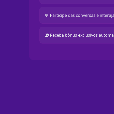
💬 Participe das conversas e interaj
🎁 Receba bônus exclusivos autom