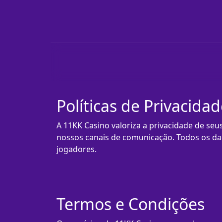
Políticas de Privacida
A 11KK Casino valoriza a privacidade de se
nossos canais de comunicação. Todos os dad
jogadores.
Termos e Condições