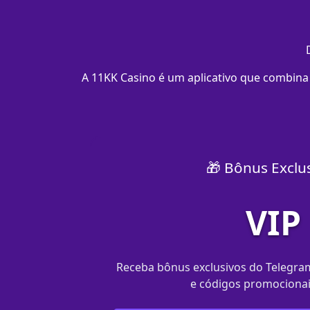
A 11KK Casino é um aplicativo que combina 
🎁 Bônus Exclu
VIP
Receba bônus exclusivos do Telegra
e códigos promocionai