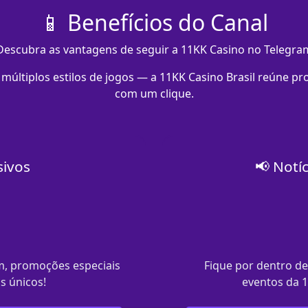
📱 Benefícios do Canal
Descubra as vantagens de seguir a 11KK Casino no Telegra
múltiplos estilos de jogos — a 11KK Casino Brasil reúne pro
com um clique.
sivos
📢 Notí
m, promoções especiais
Fique por dentro d
s únicos!
eventos da 