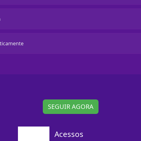
a
aticamente
SEGUIR AGORA
Acessos