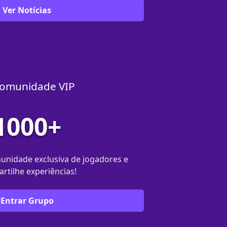
Ver Notícias
Comunidade VIP
1000+
unidade exclusiva de jogadores e
rtilhe experiências!
Entrar Grupo