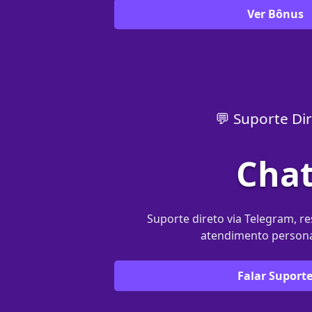
Ver Bônus
💬 Suporte Di
Cha
Suporte direto via Telegram, r
atendimento persona
Falar Suport