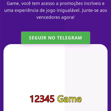
Game, você tem acesso a promoções incríveis e
uma experiência de jogo inigualável. Junte-se aos
vencedores agora!
SEGUIR NO TELEGRAM