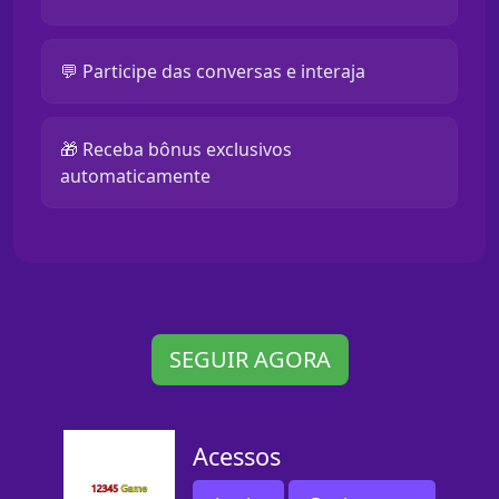
💬 Participe das conversas e interaja
🎁 Receba bônus exclusivos
automaticamente
SEGUIR AGORA
Acessos