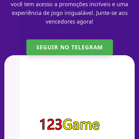
você tem acesso a promoções incríveis e uma
experiência de jogo inigualável. Junte-se aos
vencedores agora!
SEGUIR NO TELEGRAM