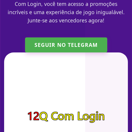
Com Login, você tem acesso a promoções
incríveis e uma experiência de jogo inigualável.
Junte-se aos vencedores agora!
SEGUIR NO TELEGRAM