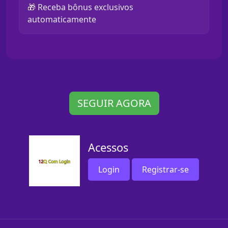
🎁 Receba bônus exclusivos
automaticamente
SEGUIR AGORA
Acessos
Login
Registrar-se