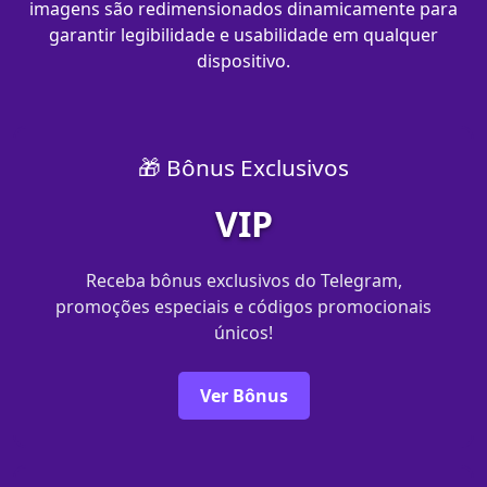
imagens são redimensionados dinamicamente para
garantir legibilidade e usabilidade em qualquer
dispositivo.
🎁 Bônus Exclusivos
VIP
Receba bônus exclusivos do Telegram,
promoções especiais e códigos promocionais
únicos!
Ver Bônus