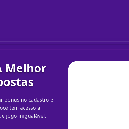
A Melhor
postas
r bônus no cadastro e
ocê tem acesso a
e jogo inigualável.