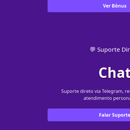
Ver Bônus
💬 Suporte Di
Cha
Suporte direto via Telegram, r
atendimento persona
Falar Suport