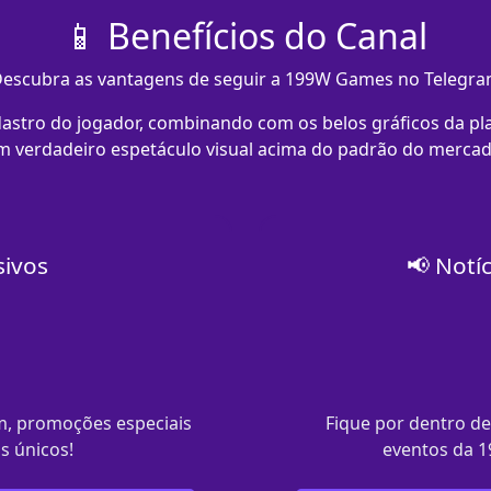
📱 Benefícios do Canal
escubra as vantagens de seguir a 199W Games no Telegr
dastro do jogador, combinando com os belos gráficos da pl
m verdadeiro espetáculo visual acima do padrão do mercad
sivos
📢 Notí
m, promoções especiais
Fique por dentro d
s únicos!
eventos da 