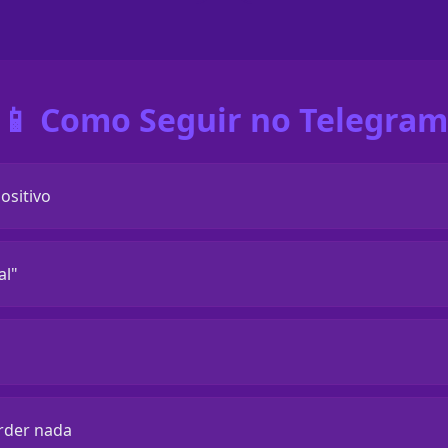
📱 Como Seguir no Telegram
ositivo
al"
erder nada