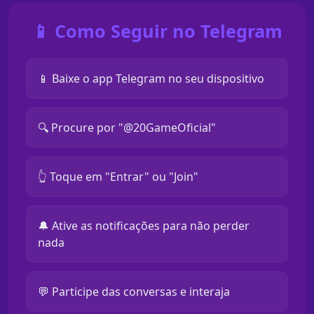
📱 Como Seguir no Telegram
📱 Baixe o app Telegram no seu dispositivo
🔍 Procure por "@20GameOficial"
👆 Toque em "Entrar" ou "Join"
🔔 Ative as notificações para não perder
nada
💬 Participe das conversas e interaja