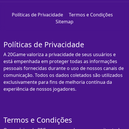
Políticas de Privacidade
Termos e Condições
Sitemap
Políticas de Privacidade
A 20Game valoriza a privacidade de seus usuários e
está empenhada em proteger todas as informações
pessoais fornecidas durante o uso de nossos canais de
comunicação. Todos os dados coletados são utilizados
exclusivamente para fins de melhoria contínua da
experiência de nossos jogadores.
Termos e Condições