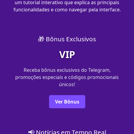
um tutorial interativo que explica as principais
funcionalidades e como navegar pela interface.
🎁 Bônus Exclusivos
VIP
Receba bônus exclusivos do Telegram,
promoções especiais e códigos promocionais
únicos!
Ver Bônus
📢 Notícias em Tempo Real