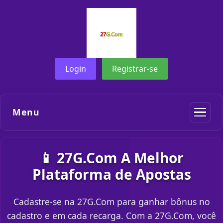
Login
Registrar-se
Menu
📱 27G.Com A Melhor
Plataforma de Apostas
Cadastre-se na 27G.Com para ganhar bônus no
cadastro e em cada recarga. Com a 27G.Com, você