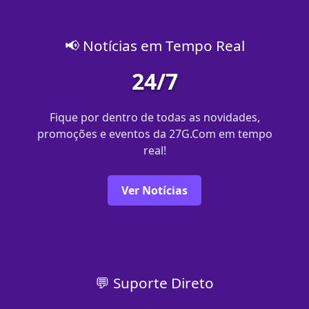
📢 Notícias em Tempo Real
24/7
Fique por dentro de todas as novidades,
promoções e eventos da 27G.Com em tempo
real!
Ver Notícias
💬 Suporte Direto