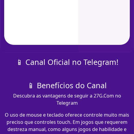
📱 Canal Oficial no Telegram!
📱 Benefícios do Canal
Descubra as vantagens de seguir a 27G.Com no
Telegram
O uso de mouse e teclado oferece controle muito mais
preciso que controles touch. Em jogos que requerem
destreza manual, como alguns jogos de habilidade e