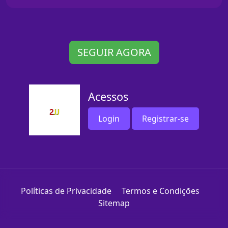
SEGUIR AGORA
Acessos
Login
Registrar-se
Políticas de Privacidade
Termos e Condições
Sitemap