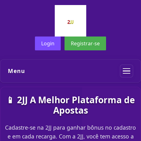
Login
Registrar-se
Menu
📱 2JJ A Melhor Plataforma de
Apostas
Cadastre-se na 2JJ para ganhar bônus no cadastro
e em cada recarga. Com a 2JJ, você tem acesso a