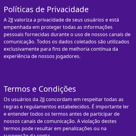
Políticas de Privacidade
A 2JJ valoriza a privacidade de seus usuários e está
empenhada em proteger todas as informações
pessoais fornecidas durante o uso de nossos canais de
comunicação. Todos os dados coletados são utilizados
exclusivamente para fins de melhoria contínua da
experiência de nossos jogadores.
Termos e Condições
Os usuários da 2JJ concordam em respeitar todas as
regras e regulamentos estabelecidos. É importante ler
e entender todos os termos antes de participar de
nossos canais de comunicação. A violação destes
termos pode resultar em penalizações ou na
suspensão da conta.