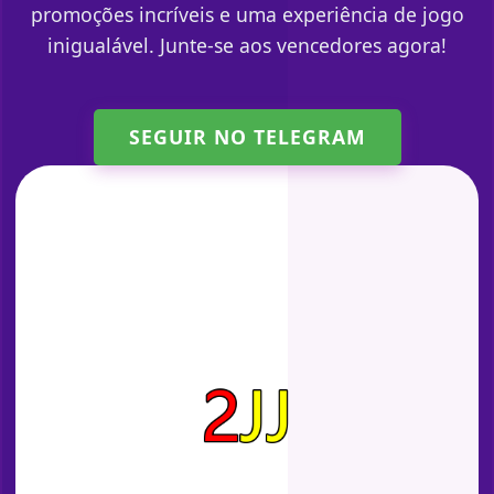
promoções incríveis e uma experiência de jogo
inigualável. Junte-se aos vencedores agora!
SEGUIR NO TELEGRAM