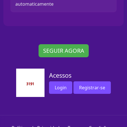
automaticamente
SEGUIR AGORA
Acessos
Login
Registrar-se