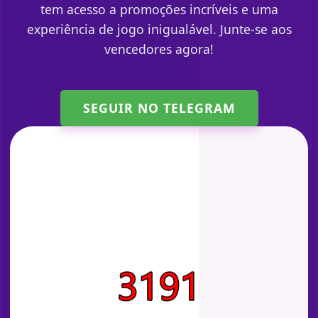
tem acesso a promoções incríveis e uma
experiência de jogo inigualável. Junte-se aos
vencedores agora!
SEGUIR NO TELEGRAM