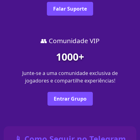
Falar Suporte
👥 Comunidade VIP
1000+
Junte-se a uma comunidade exclusiva de
jogadores e compartilhe experiências!
Entrar Grupo
📱 Como Seguir no Telegram