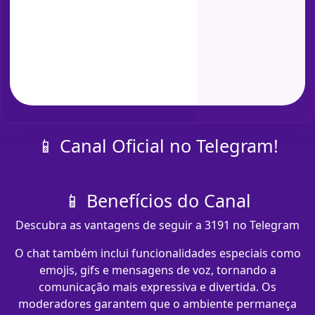
📱 Canal Oficial no Telegram!
📱 Benefícios do Canal
Descubra as vantagens de seguir a 3191 no Telegram
O chat também inclui funcionalidades especiais como
emojis, gifs e mensagens de voz, tornando a
comunicação mais expressiva e divertida. Os
moderadores garantem que o ambiente permaneça