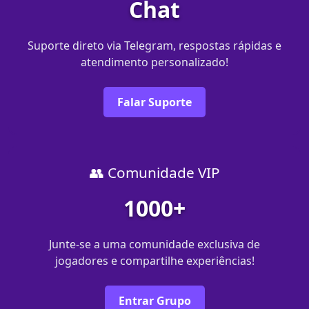
Chat
Suporte direto via Telegram, respostas rápidas e
atendimento personalizado!
Falar Suporte
👥 Comunidade VIP
1000+
Junte-se a uma comunidade exclusiva de
jogadores e compartilhe experiências!
Entrar Grupo