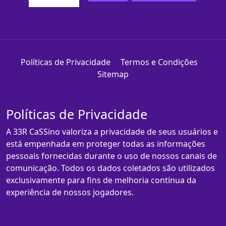
Políticas de Privacidade
Termos e Condições
Sitemap
Políticas de Privacidade
A 33R CaSSino valoriza a privacidade de seus usuários e
está empenhada em proteger todas as informações
pessoais fornecidas durante o uso de nossos canais de
comunicação. Todos os dados coletados são utilizados
exclusivamente para fins de melhoria contínua da
experiência de nossos jogadores.