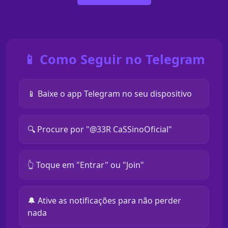
📱 Como Seguir no Telegram
📱 Baixe o app Telegram no seu dispositivo
🔍 Procure por "@33R CaSSinoOficial"
👆 Toque em "Entrar" ou "Join"
🔔 Ative as notificações para não perder
nada