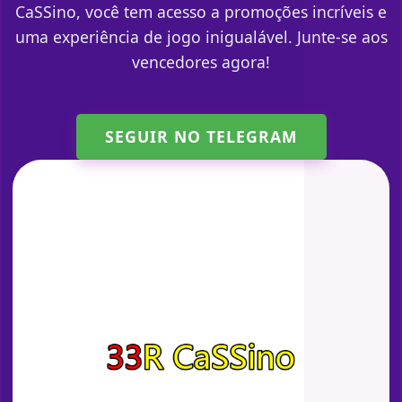
CaSSino, você tem acesso a promoções incríveis e
uma experiência de jogo inigualável. Junte-se aos
vencedores agora!
SEGUIR NO TELEGRAM