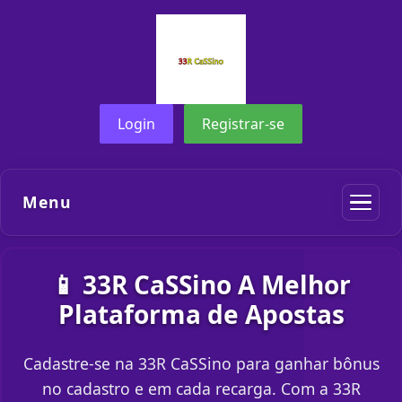
Login
Registrar-se
Menu
📱 33R CaSSino A Melhor
Plataforma de Apostas
Cadastre-se na 33R CaSSino para ganhar bônus
no cadastro e em cada recarga. Com a 33R