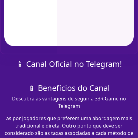
📱 Canal Oficial no Telegram!
📱 Benefícios do Canal
Descubra as vantagens de seguir a 33R Game no
Telegram
as por jogadores que preferem uma abordagem mais
tradicional e direta. Outro ponto que deve ser
considerado são as taxas associadas a cada método de