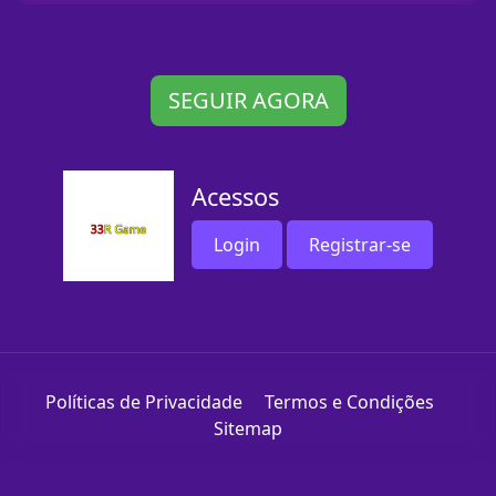
SEGUIR AGORA
Acessos
Login
Registrar-se
Políticas de Privacidade
Termos e Condições
Sitemap