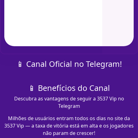
📱 Canal Oficial no Telegram!
📱 Benefícios do Canal
Descubra as vantagens de seguir a 3537 Vip no
Telegram
Milhões de usuários entram todos os dias no site da
3537 Vip — a taxa de vitória está em alta e os jogadores
não param de crescer!