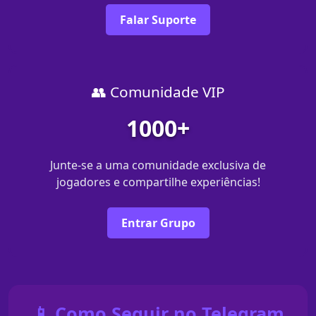
Falar Suporte
👥 Comunidade VIP
1000+
Junte-se a uma comunidade exclusiva de
jogadores e compartilhe experiências!
Entrar Grupo
📱 Como Seguir no Telegram