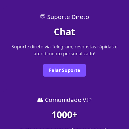
💬 Suporte Direto
Chat
Suporte direto via Telegram, respostas rápidas e
atendimento personalizado!
Falar Suporte
👥 Comunidade VIP
1000+