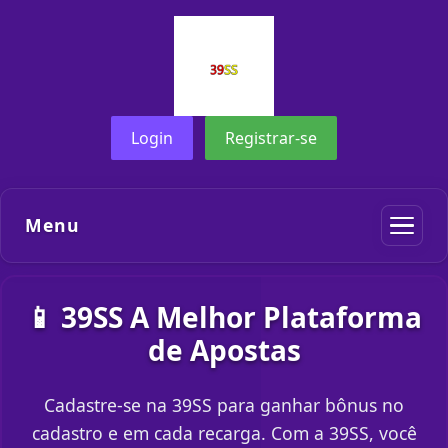
Login
Registrar-se
Menu
📱 39SS A Melhor Plataforma
de Apostas
Cadastre-se na 39SS para ganhar bônus no
cadastro e em cada recarga. Com a 39SS, você