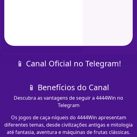
📱 Canal Oficial no Telegram!
📱 Benefícios do Canal
Descubra as vantagens de seguir a 4444Win no
Telegram
Os jogos de caça-níqueis do 4444Win apresentam
diferentes temas, desde civilizações antigas e mitologia
até fantasia, aventura e máquinas de frutas clássicas.