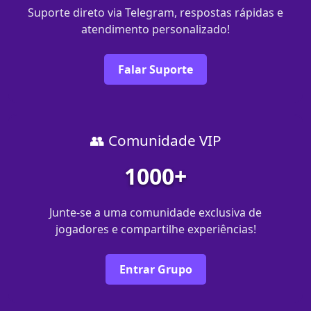
Suporte direto via Telegram, respostas rápidas e
atendimento personalizado!
Falar Suporte
👥 Comunidade VIP
1000+
Junte-se a uma comunidade exclusiva de
jogadores e compartilhe experiências!
Entrar Grupo