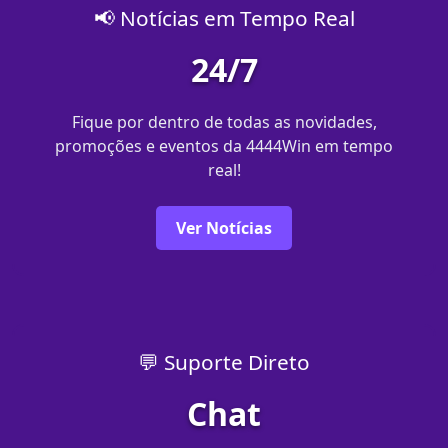
📢 Notícias em Tempo Real
24/7
Fique por dentro de todas as novidades,
promoções e eventos da 4444Win em tempo
real!
Ver Notícias
💬 Suporte Direto
Chat