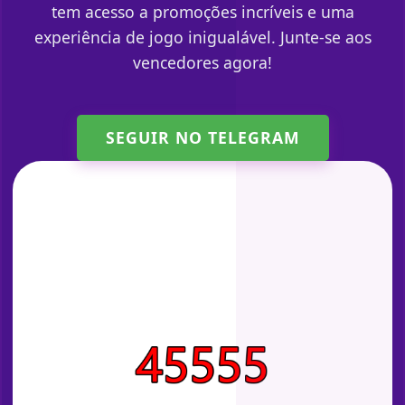
tem acesso a promoções incríveis e uma
experiência de jogo inigualável. Junte-se aos
vencedores agora!
SEGUIR NO TELEGRAM