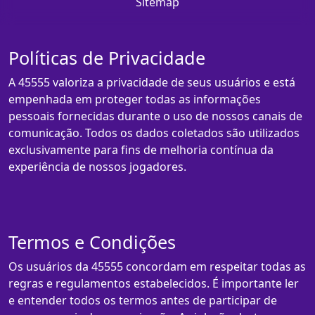
Sitemap
Políticas de Privacidade
A 45555 valoriza a privacidade de seus usuários e está
empenhada em proteger todas as informações
pessoais fornecidas durante o uso de nossos canais de
comunicação. Todos os dados coletados são utilizados
exclusivamente para fins de melhoria contínua da
experiência de nossos jogadores.
Termos e Condições
Os usuários da 45555 concordam em respeitar todas as
regras e regulamentos estabelecidos. É importante ler
e entender todos os termos antes de participar de