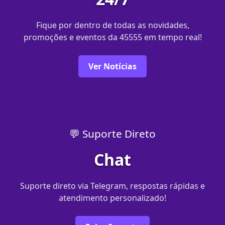
Fique por dentro de todas as novidades,
promoções e eventos da 45555 em tempo real!
Ver Notícias
💬 Suporte Direto
Chat
Suporte direto via Telegram, respostas rápidas e
atendimento personalizado!