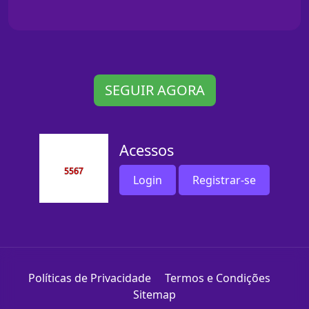
SEGUIR AGORA
Acessos
Login
Registrar-se
Políticas de Privacidade
Termos e Condições
Sitemap