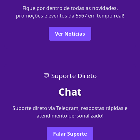
Fique por dentro de todas as novidades,
promoções e eventos da 5567 em tempo real!
Ver Notícias
💬 Suporte Direto
Chat
Suporte direto via Telegram, respostas rápidas e
atendimento personalizado!
Falar Suporte