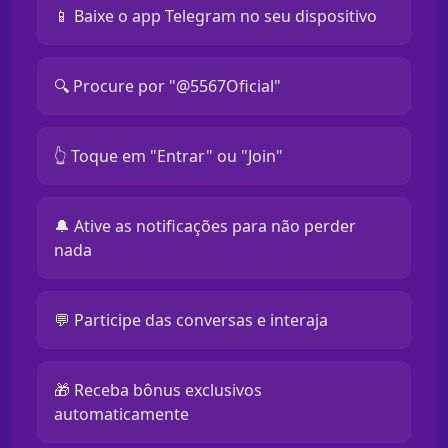
📱 Baixe o app Telegram no seu dispositivo
🔍 Procure por "@5567Oficial"
👆 Toque em "Entrar" ou "Join"
🔔 Ative as notificações para não perder
nada
💬 Participe das conversas e interaja
🎁 Receba bônus exclusivos
automaticamente