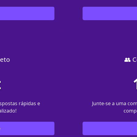
reto
👥 
t
espostas rápidas e
Junte-se a uma com
lizado!
compa
e