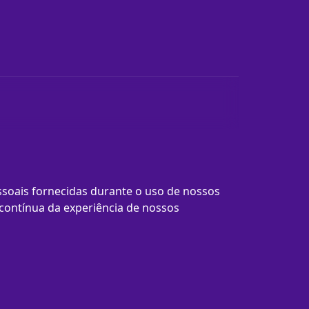
ssoais fornecidas durante o uso de nossos
 contínua da experiência de nossos