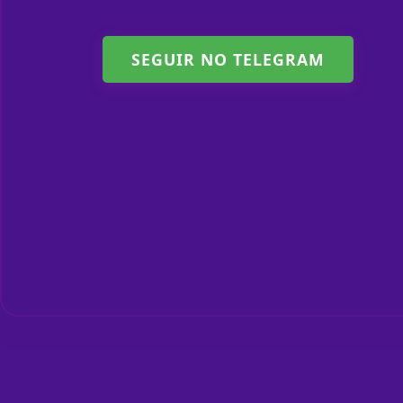
SEGUIR NO TELEGRAM