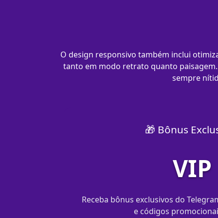
O design responsivo também inclui otimiza
tanto em modo retrato quanto paisagem. 
sempre nítid
🎁 Bônus Exclu
VIP
Receba bônus exclusivos do Telegra
e códigos promocionai