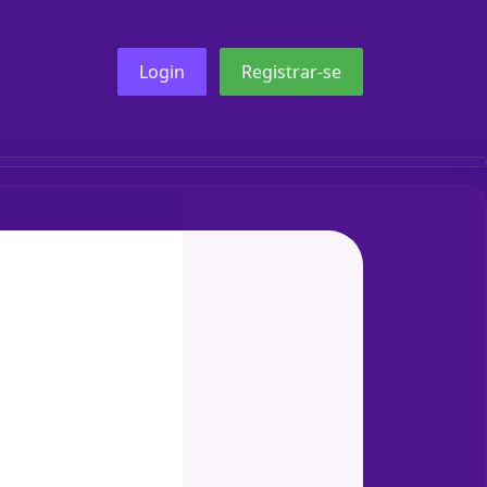
Login
Registrar-se