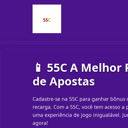
📱 55C A Melhor
de Apostas
Cadastre-se na 55C para ganhar bônus 
recarga. Com a 55C, você tem acesso a 
uma experiência de jogo inigualável. J
agora!