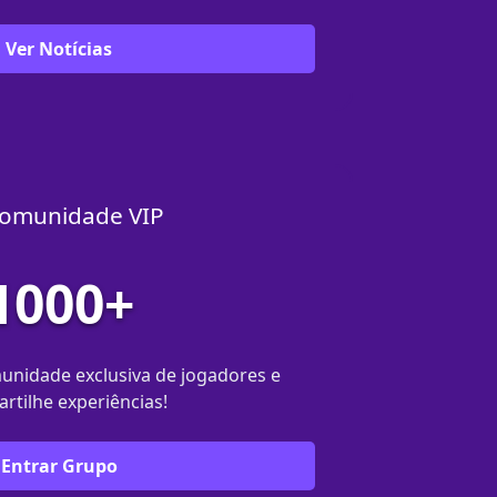
Ver Notícias
Comunidade VIP
1000+
unidade exclusiva de jogadores e
rtilhe experiências!
Entrar Grupo