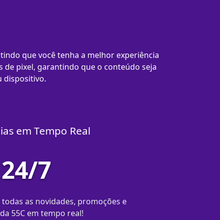
ntindo que você tenha a melhor experiência
de pixel, garantindo que o conteúdo seja
 dispositivo.
cias em Tempo Real
24/7
e todas as novidades, promoções e
 da 55C em tempo real!