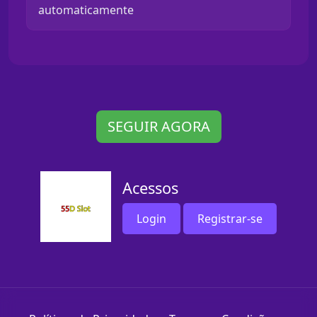
automaticamente
SEGUIR AGORA
Acessos
Login
Registrar-se