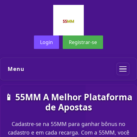
Login
Registrar-se
Menu
📱 55MM A Melhor Plataforma
de Apostas
Cadastre-se na 55MM para ganhar bônus no
cadastro e em cada recarga. Com a 55MM, você