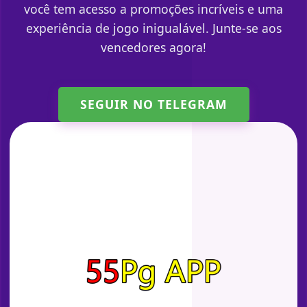
você tem acesso a promoções incríveis e uma
experiência de jogo inigualável. Junte-se aos
vencedores agora!
SEGUIR NO TELEGRAM