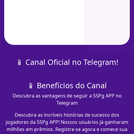
📱 Canal Oficial no Telegram!
📱 Benefícios do Canal
Descubra as vantagens de seguir a 55Pg APP no
Telegram
Descubra as incríveis histórias de sucesso dos
jogadores da 55Pg APP! Nossos usuários já ganharam
milhões em prêmios. Registre-se agora e comece sua