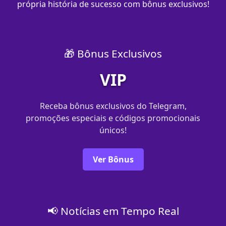
própria história de sucesso com bônus exclusivos!
🎁 Bônus Exclusivos
VIP
Receba bônus exclusivos do Telegram,
promoções especiais e códigos promocionais
únicos!
Ver Bônus
📢 Notícias em Tempo Real