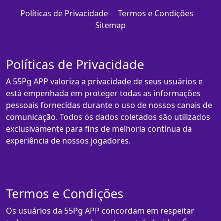
Políticas de Privacidade
Termos e Condições
Sitemap
Políticas de Privacidade
A 55Pg APP valoriza a privacidade de seus usuários e
está empenhada em proteger todas as informações
pessoais fornecidas durante o uso de nossos canais de
comunicação. Todos os dados coletados são utilizados
exclusivamente para fins de melhoria contínua da
experiência de nossos jogadores.
Termos e Condições
Os usuários da 55Pg APP concordam em respeitar