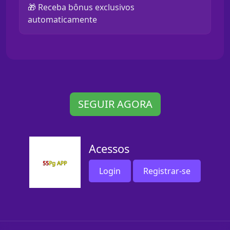
🎁 Receba bônus exclusivos
automaticamente
SEGUIR AGORA
Acessos
Login
Registrar-se