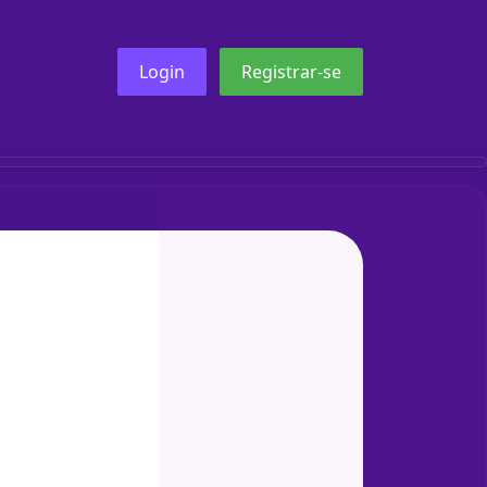
Login
Registrar-se