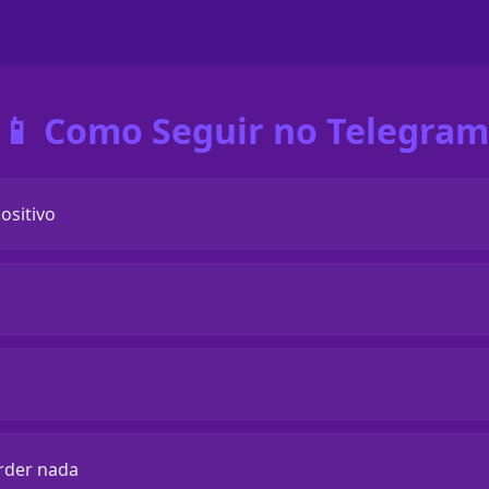
📱 Como Seguir no Telegram
ositivo
erder nada