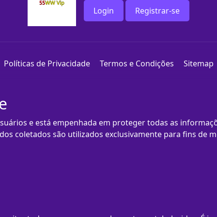
Login
Registrar-se
Políticas de Privacidade
Termos e Condições
Sitemap
de
 usuários e está empenhada em proteger todas as informaçõ
os coletados são utilizados exclusivamente para fins de m