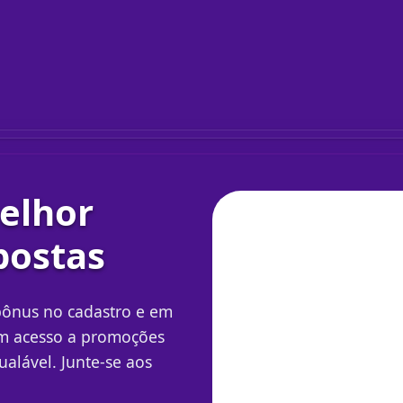
elhor
postas
bônus no cadastro e em
em acesso a promoções
ualável. Junte-se aos