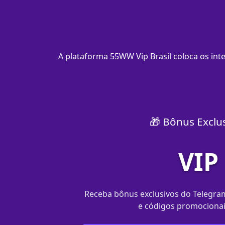
A plataforma 55WW Vip Brasil coloca os i
🎁 Bônus Exclu
VIP
Receba bônus exclusivos do Telegra
e códigos promocionai