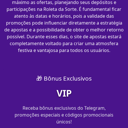
máximo as ofertas, planejando seus depósitos e
participações na Roleta da Sorte. É fundamental ficar
atento às datas e horários, pois a validade das
promoções pode influenciar diretamente a estratégia
de apostas e a possibilidade de obter o melhor retorno
possível. Durante esses dias, o site de apostas estará
completamente voltado para criar uma atmosfera
festiva e vantajosa para todos os usuários.
🎁 Bônus Exclusivos
VIP
Receba bônus exclusivos do Telegram,
promoções especiais e códigos promocionais
únicos!