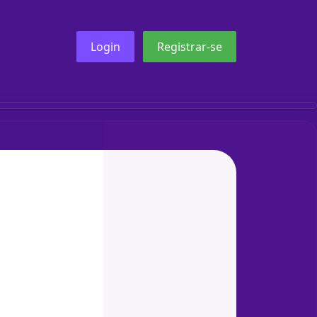
Login
Registrar-se