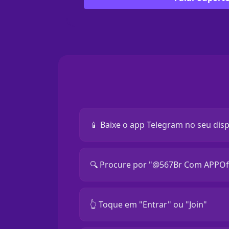
📱 Baixe o app Telegram no seu disp
🔍 Procure por "@567Br Com APPOfi
👆 Toque em "Entrar" ou "Join"