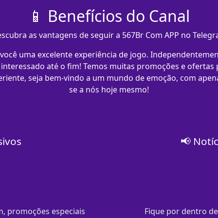
📱 Benefícios do Canal
scubra as vantagens de seguir a 567Br Com APP no Teleg
ocê uma excelente experiência de jogo. Independentemente 
interessado até o fim! Temos muitas promoções e ofertas 
iente, seja bem-vindo a um mundo de emoção, com apenas
se a nós hoje mesmo!
sivos
📢 Notí
m, promoções especiais
Fique por dentro d