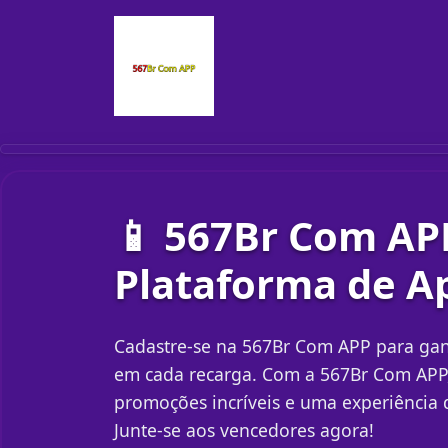
📱 567Br Com AP
Plataforma de A
Cadastre-se na 567Br Com APP para gan
em cada recarga. Com a 567Br Com APP,
promoções incríveis e uma experiência d
Junte-se aos vencedores agora!