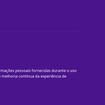
rmações pessoais fornecidas durante o uso
e melhoria contínua da experiência de