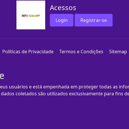
Acessos
Login
Registrar-se
Políticas de Privacidade
Termos e Condições
Sitemap
de
 seus usuários e está empenhada em proteger todas as info
dados coletados são utilizados exclusivamente para fins d