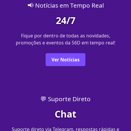
📢 Notícias em Tempo Real
24/7
Fique por dentro de todas as novidades,
promoções e eventos da 56D em tempo real!
Ver Notícias
💬 Suporte Direto
Chat
Suporte direto via Telegram, respostas rápidas e