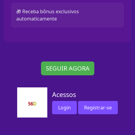
🎁 Receba bônus exclusivos
automaticamente
SEGUIR AGORA
Acessos
Login
Registrar-se