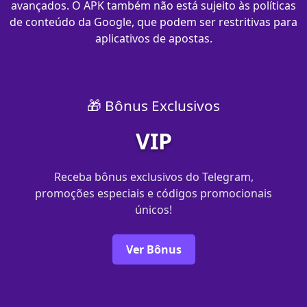
avançados. O APK também não está sujeito às políticas
de conteúdo da Google, que podem ser restritivas para
aplicativos de apostas.
🎁 Bônus Exclusivos
VIP
Receba bônus exclusivos do Telegram,
promoções especiais e códigos promocionais
únicos!
Ver Bônus