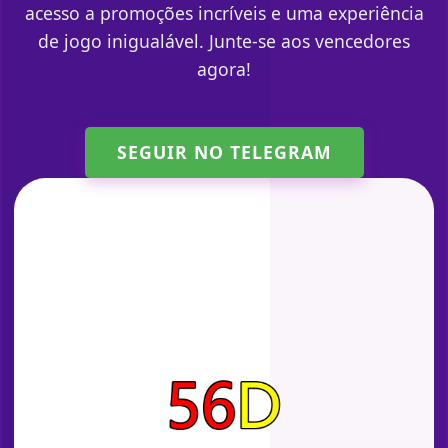
acesso a promoções incríveis e uma experiência
de jogo inigualável. Junte-se aos vencedores
agora!
SEGUIR NO TELEGRAM