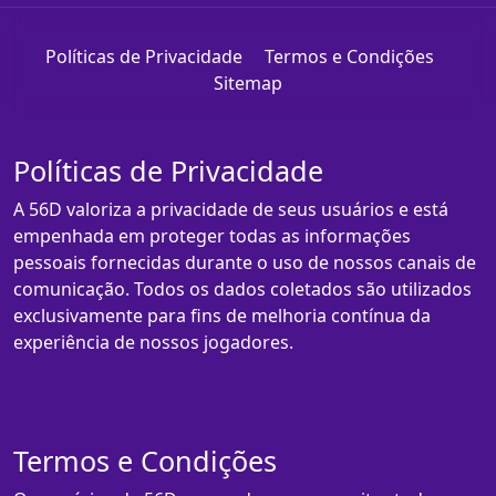
Políticas de Privacidade
Termos e Condições
Sitemap
Políticas de Privacidade
A 56D valoriza a privacidade de seus usuários e está
empenhada em proteger todas as informações
pessoais fornecidas durante o uso de nossos canais de
comunicação. Todos os dados coletados são utilizados
exclusivamente para fins de melhoria contínua da
experiência de nossos jogadores.
Termos e Condições