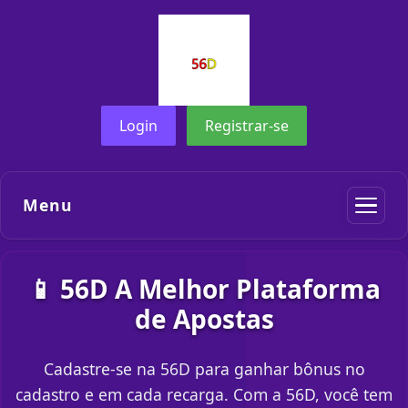
Login
Registrar-se
Menu
📱 56D A Melhor Plataforma
de Apostas
Cadastre-se na 56D para ganhar bônus no
cadastro e em cada recarga. Com a 56D, você tem