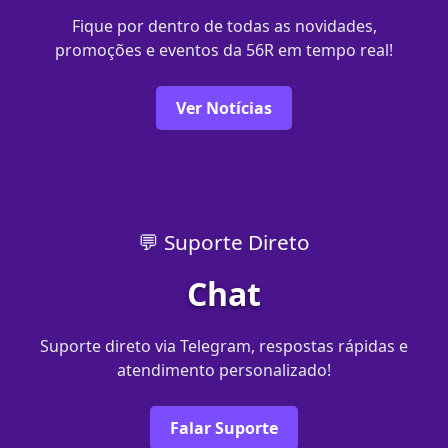
Fique por dentro de todas as novidades,
promoções e eventos da 56R em tempo real!
Ver Notícias
💬 Suporte Direto
Chat
Suporte direto via Telegram, respostas rápidas e
atendimento personalizado!
Falar Suporte