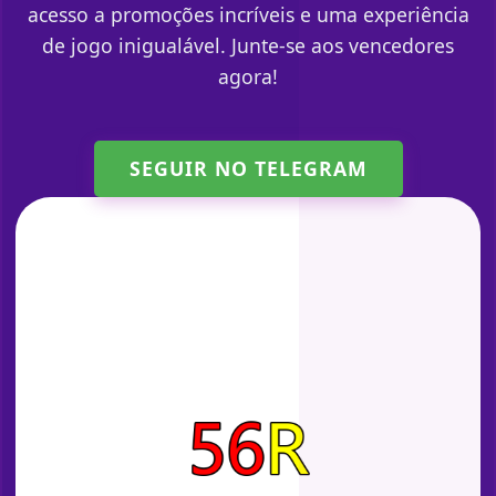
acesso a promoções incríveis e uma experiência
de jogo inigualável. Junte-se aos vencedores
agora!
SEGUIR NO TELEGRAM