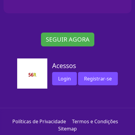
SEGUIR AGORA
Acessos
Login
Registrar-se
Políticas de Privacidade
Termos e Condições
Sitemap