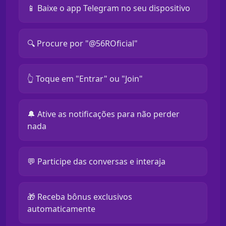
📱 Baixe o app Telegram no seu dispositivo
🔍 Procure por "@56ROficial"
👆 Toque em "Entrar" ou "Join"
🔔 Ative as notificações para não perder
nada
💬 Participe das conversas e interaja
🎁 Receba bônus exclusivos
automaticamente