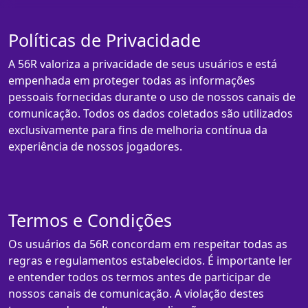
Políticas de Privacidade
A 56R valoriza a privacidade de seus usuários e está
empenhada em proteger todas as informações
pessoais fornecidas durante o uso de nossos canais de
comunicação. Todos os dados coletados são utilizados
exclusivamente para fins de melhoria contínua da
experiência de nossos jogadores.
Termos e Condições
Os usuários da 56R concordam em respeitar todas as
regras e regulamentos estabelecidos. É importante ler
e entender todos os termos antes de participar de
nossos canais de comunicação. A violação destes