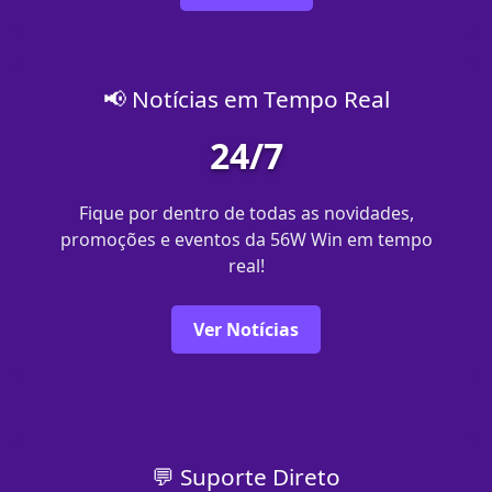
📢 Notícias em Tempo Real
24/7
Fique por dentro de todas as novidades,
promoções e eventos da 56W Win em tempo
real!
Ver Notícias
💬 Suporte Direto