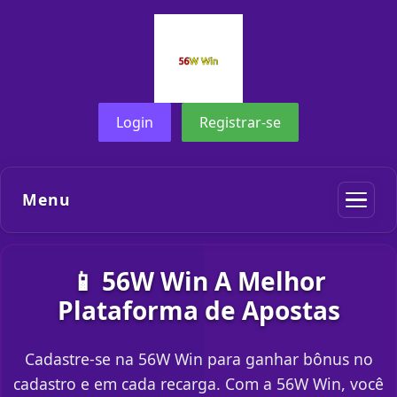
Login
Registrar-se
Menu
📱 56W Win A Melhor
Plataforma de Apostas
Cadastre-se na 56W Win para ganhar bônus no
cadastro e em cada recarga. Com a 56W Win, você