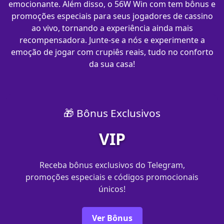
emocionante. Além disso, o 56W Win com​ tem bônus e
promoções especiais para seus jogadores de cassino
ao vivo, tornando a experiência ainda mais
recompensadora. Junte-se a nós e experimente a
emoção de jogar com crupiês reais, tudo no conforto
da sua casa!
🎁 Bônus Exclusivos
VIP
Receba bônus exclusivos do Telegram,
promoções especiais e códigos promocionais
únicos!
Ver Bônus