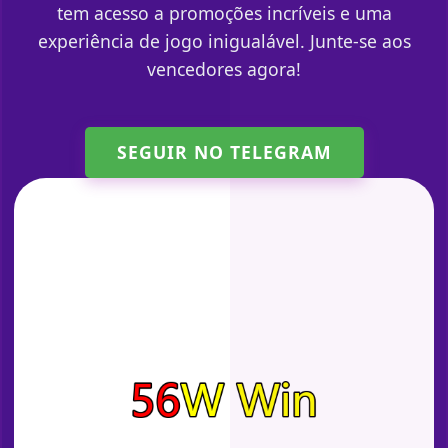
tem acesso a promoções incríveis e uma
experiência de jogo inigualável. Junte-se aos
vencedores agora!
SEGUIR NO TELEGRAM