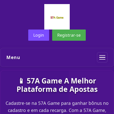
Login
Registrar-se
Menu
📱 57A Game A Melhor
Plataforma de Apostas
Cadastre-se na 57A Game para ganhar bônus no
cadastro e em cada recarga. Com a 57A Game,