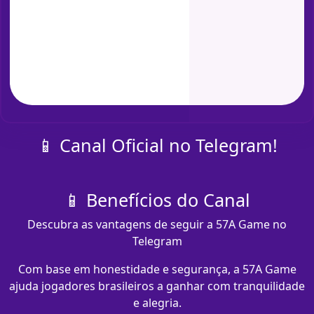
📱 Canal Oficial no Telegram!
📱 Benefícios do Canal
Descubra as vantagens de seguir a 57A Game no
Telegram
Com base em honestidade e segurança, a 57A Game
ajuda jogadores brasileiros a ganhar com tranquilidade
e alegria.