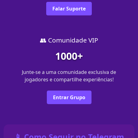
Falar Suporte
👥 Comunidade VIP
1000+
Junte-se a uma comunidade exclusiva de
jogadores e compartilhe experiências!
Entrar Grupo
📱 Como Seguir no Telegram