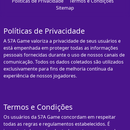
Políticas de Privacidade
Termos e Condições
Sitemap
Políticas de Privacidade
A 57A Game valoriza a privacidade de seus usuários e
está empenhada em proteger todas as informações
pessoais fornecidas durante o uso de nossos canais de
comunicação. Todos os dados coletados são utilizados
exclusivamente para fins de melhoria contínua da
experiência de nossos jogadores.
Termos e Condições
Os usuários da 57A Game concordam em respeitar
todas as regras e regulamentos estabelecidos. É