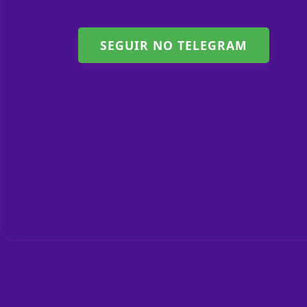
SEGUIR NO TELEGRAM