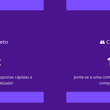
reto
👥 
t
espostas rápidas e
Junte-se a uma com
lizado!
compa
e