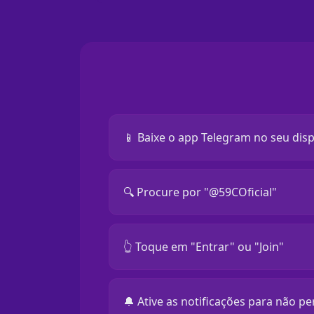
📱 Baixe o app Telegram no seu disp
🔍 Procure por "@59COficial"
👆 Toque em "Entrar" ou "Join"
🔔 Ative as notificações para não p