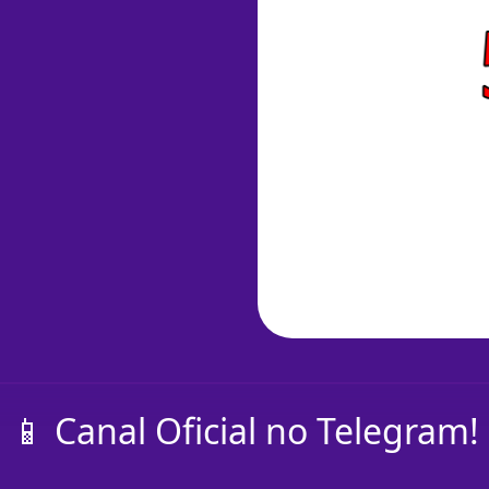
📱 Canal Oficial no Telegram!