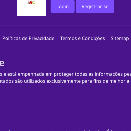
Login
Registrar-se
Políticas de Privacidade
Termos e Condições
Sitemap
de
ios e está empenhada em proteger todas as informações pe
tados são utilizados exclusivamente para fins de melhoria