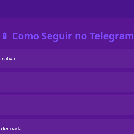
📱 Como Seguir no Telegram
ositivo
erder nada