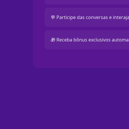
💬 Participe das conversas e interaj
🎁 Receba bônus exclusivos autom