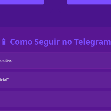
📱 Como Seguir no Telegram
ositivo
cial"