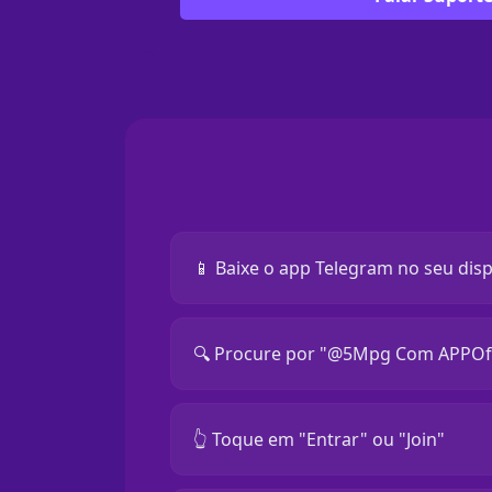
📱 Baixe o app Telegram no seu disp
🔍 Procure por "@5Mpg Com APPOfi
👆 Toque em "Entrar" ou "Join"