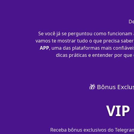
De
Se você já se perguntou como funcionam as
vamos te mostrar tudo o que precisa saber
APP
, uma das plataformas mais confiávei
dicas práticas e entender por que
🎁 Bônus Exclu
VIP
Receba bônus exclusivos do Telegra