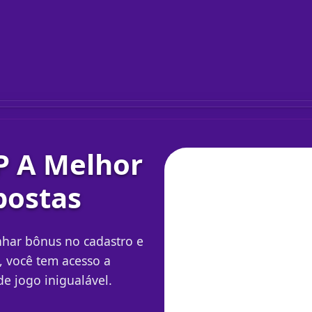
P A Melhor
postas
har bônus no cadastro e
 você tem acesso a
e jogo inigualável.