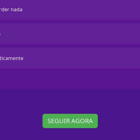
erder nada
a
aticamente
SEGUIR AGORA