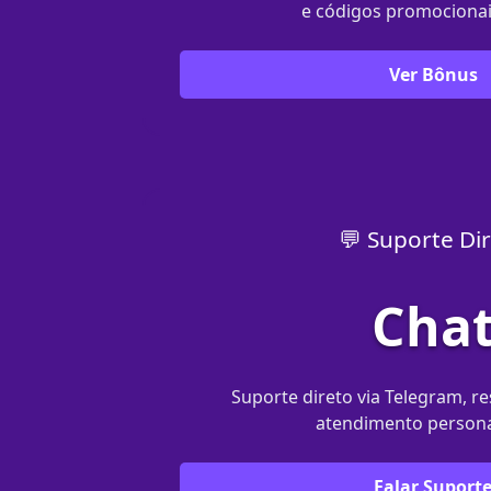
e códigos promocionai
Ver Bônus
💬 Suporte Di
Cha
Suporte direto via Telegram, r
atendimento persona
Falar Suport