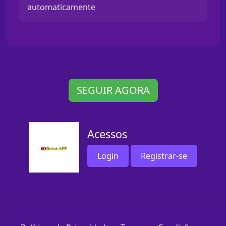
automaticamente
SEGUIR AGORA
Acessos
Login
Registrar-se