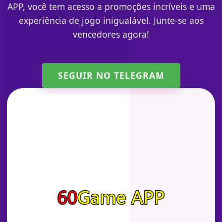
APP, você tem acesso a promoções incríveis e uma
experiência de jogo inigualável. Junte-se aos
vencedores agora!
SEGUIR NO TELEGRAM