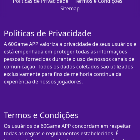
Políticas de Privacidade
Termos e Condições
Sitemap
Políticas de Privacidade
A 60Game APP valoriza a privacidade de seus usuários e
está empenhada em proteger todas as informações
pessoais fornecidas durante o uso de nossos canais de
comunicação. Todos os dados coletados são utilizados
exclusivamente para fins de melhoria contínua da
experiência de nossos jogadores.
Termos e Condições
Os usuários da 60Game APP concordam em respeitar
todas as regras e regulamentos estabelecidos. É