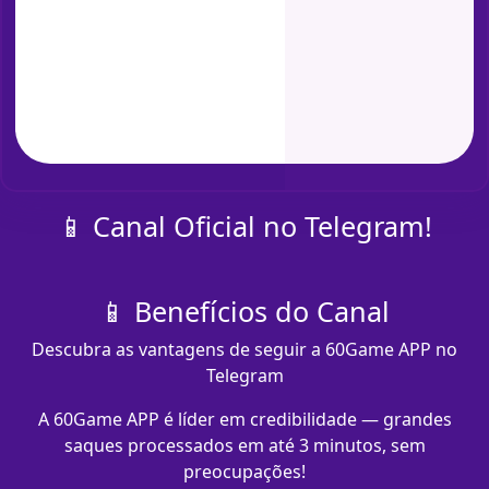
📱 Canal Oficial no Telegram!
📱 Benefícios do Canal
Descubra as vantagens de seguir a 60Game APP no
Telegram
A 60Game APP é líder em credibilidade — grandes
saques processados em até 3 minutos, sem
preocupações!