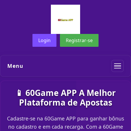
Login
Registrar-se
Menu
📱 60Game APP A Melhor
Plataforma de Apostas
Cadastre-se na 60Game APP para ganhar bônus
no cadastro e em cada recarga. Com a 60Game