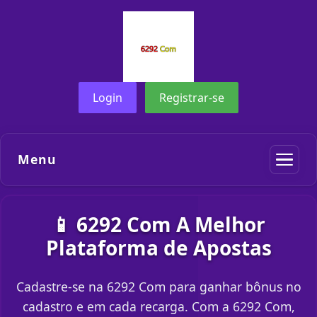
Login
Registrar-se
Menu
📱 6292 Com A Melhor
Plataforma de Apostas
Cadastre-se na 6292 Com para ganhar bônus no
cadastro e em cada recarga. Com a 6292 Com,