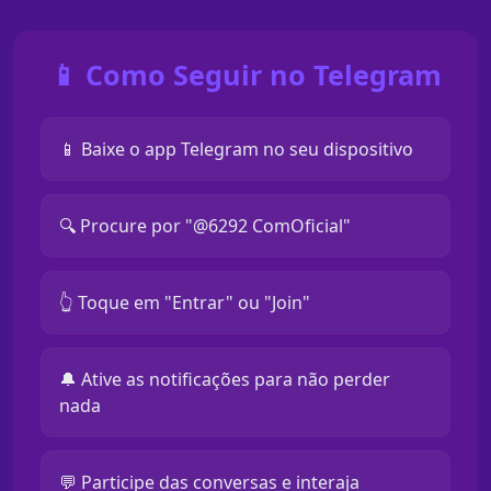
📱 Como Seguir no Telegram
📱 Baixe o app Telegram no seu dispositivo
🔍 Procure por "@6292 ComOficial"
👆 Toque em "Entrar" ou "Join"
🔔 Ative as notificações para não perder
nada
💬 Participe das conversas e interaja