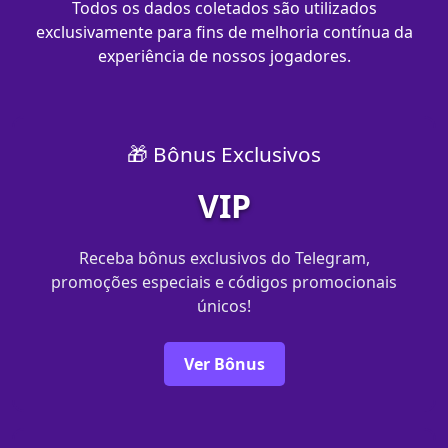
Todos os dados coletados são utilizados
exclusivamente para fins de melhoria contínua da
experiência de nossos jogadores.
🎁 Bônus Exclusivos
VIP
Receba bônus exclusivos do Telegram,
promoções especiais e códigos promocionais
únicos!
Ver Bônus