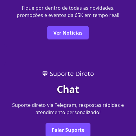
Fique por dentro de todas as novidades,
promoções e eventos da 65K em tempo real!
Ver Notícias
💬 Suporte Direto
Chat
Suporte direto via Telegram, respostas rápidas e
atendimento personalizado!
Falar Suporte