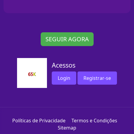
SEGUIR AGORA
Acessos
Login
Registrar-se
Políticas de Privacidade
Termos e Condições
Sitemap