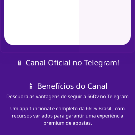
📱 Canal Oficial no Telegram!
📱 Benefícios do Canal
Descubra as vantagens de seguir a 66Dv no Telegram
Um app funcional e completo da 66Dv Brasil , com
recursos variados para garantir uma experiência
premium de apostas.