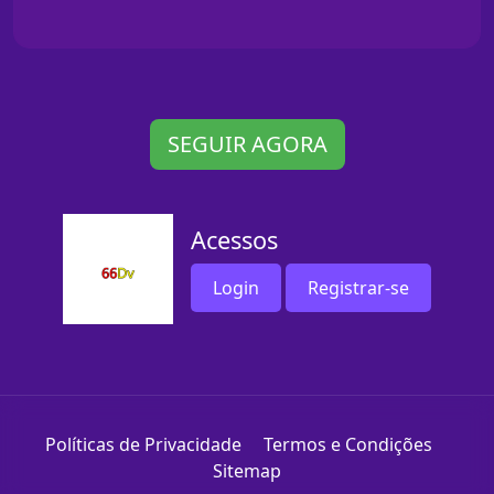
SEGUIR AGORA
Acessos
Login
Registrar-se
Políticas de Privacidade
Termos e Condições
Sitemap