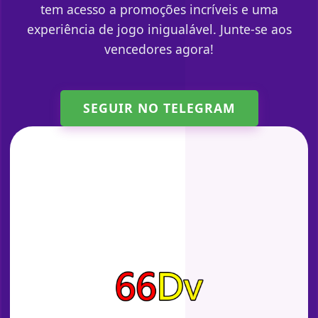
tem acesso a promoções incríveis e uma
experiência de jogo inigualável. Junte-se aos
vencedores agora!
SEGUIR NO TELEGRAM