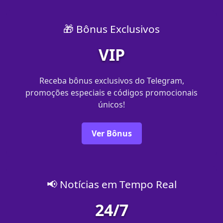
🎁 Bônus Exclusivos
VIP
Receba bônus exclusivos do Telegram,
promoções especiais e códigos promocionais
únicos!
Ver Bônus
📢 Notícias em Tempo Real
24/7