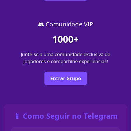
👥 Comunidade VIP
1000+
Junte-se a uma comunidade exclusiva de
jogadores e compartilhe experiências!
Entrar Grupo
📱 Como Seguir no Telegram