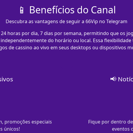
📱 Benefícios do Canal
Descubra as vantagens de seguir a 66Vip no Telegram
l 24 horas por dia, 7 dias por semana, permitindo que os 
 independentemente do horário ou local. Essa flexibilidade 
gos de cassino ao vivo em seus desktops ou dispositivos m
sivos
📢 Notí
m, promoções especiais
Fique por dentro d
s únicos!
eventos 