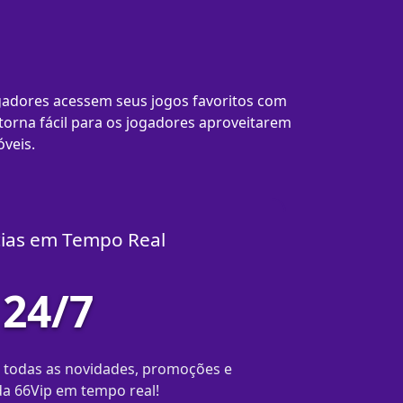
jogadores acessem seus jogos favoritos com
torna fácil para os jogadores aproveitarem
óveis.
cias em Tempo Real
24/7
e todas as novidades, promoções e
da 66Vip em tempo real!