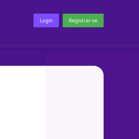
Login
Registrar-se