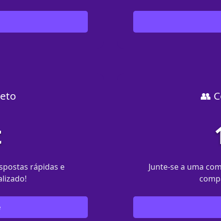
reto
👥 
t
espostas rápidas e
Junte-se a uma com
lizado!
compa
e