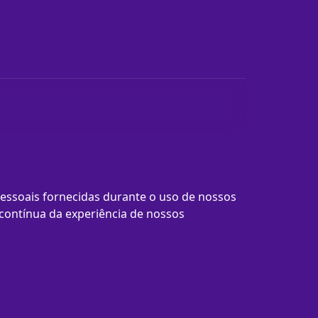
pessoais fornecidas durante o uso de nossos
 contínua da experiência de nossos