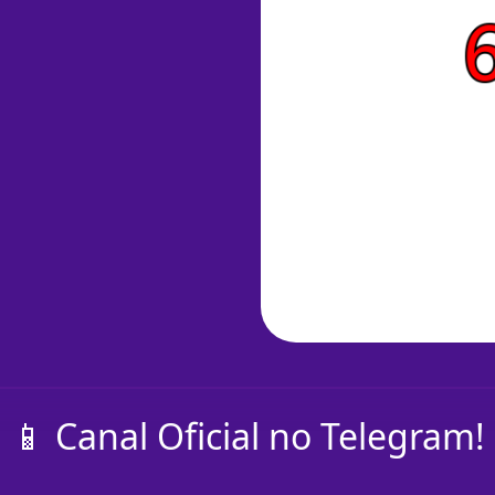
📱 Canal Oficial no Telegram!