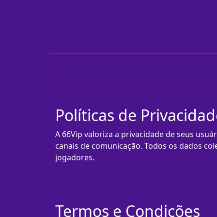
Políticas de Privacida
A 66Vip valoriza a privacidade de seus usu
canais de comunicação. Todos os dados cole
jogadores.
Termos e Condições