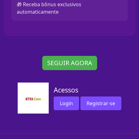
🎁 Receba bônus exclusivos
automaticamente
SEGUIR AGORA
Acessos
Login
Registrar-se