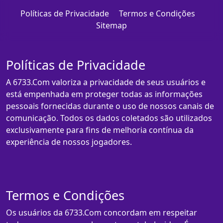
Políticas de Privacidade
Termos e Condições
Sitemap
Políticas de Privacidade
A 6733.Com valoriza a privacidade de seus usuários e
está empenhada em proteger todas as informações
pessoais fornecidas durante o uso de nossos canais de
comunicação. Todos os dados coletados são utilizados
exclusivamente para fins de melhoria contínua da
experiência de nossos jogadores.
Termos e Condições
Os usuários da 6733.Com concordam em respeitar