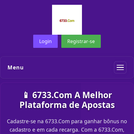
Login
Registrar-se
Menu
📱 6733.Com A Melhor
Plataforma de Apostas
Cadastre-se na 6733.Com para ganhar bônus no
cadastro e em cada recarga. Com a 6733.Com,