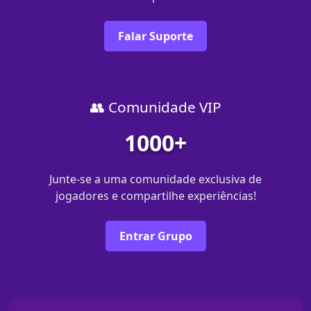
Falar Suporte
👥 Comunidade VIP
1000+
Junte-se a uma comunidade exclusiva de
jogadores e compartilhe experiências!
Entrar Grupo