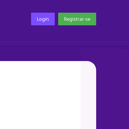
Login
Registrar-se