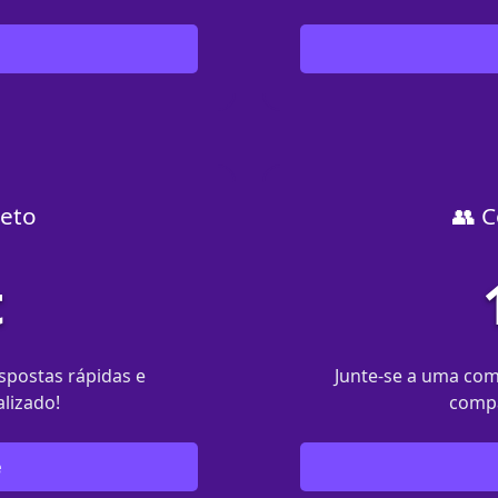
reto
👥 
t
espostas rápidas e
Junte-se a uma com
lizado!
compa
e