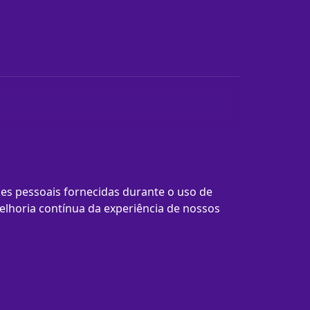
es pessoais fornecidas durante o uso de
elhoria contínua da experiência de nossos