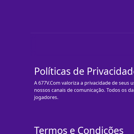
Políticas de Privacida
A 677V.Com valoriza a privacidade de seus 
nossos canais de comunicação. Todos os dad
jogadores.
Termos e Condições