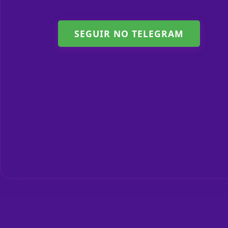
SEGUIR NO TELEGRAM