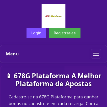
Login
Registrar-se
Menu
📱 678G Plataforma A Melhor
Plataforma de Apostas
Cadastre-se na 678G Plataforma para ganhar
bônus no cadastro e em cada recarga. Com a