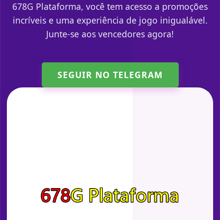
678G Plataforma, você tem acesso a promoções
incríveis e uma experiência de jogo inigualável.
Junte-se aos vencedores agora!
SEGUIR NO TELEGRAM