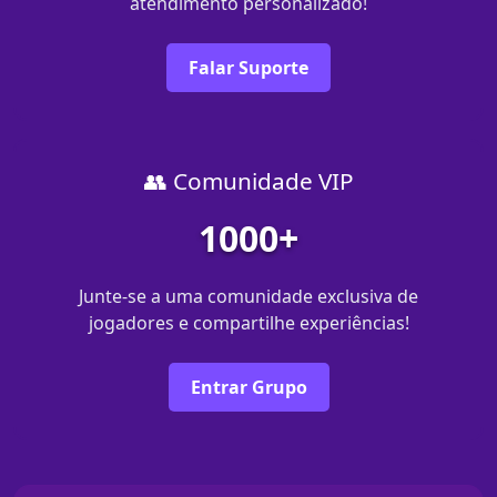
atendimento personalizado!
Falar Suporte
👥 Comunidade VIP
1000+
Junte-se a uma comunidade exclusiva de
jogadores e compartilhe experiências!
Entrar Grupo