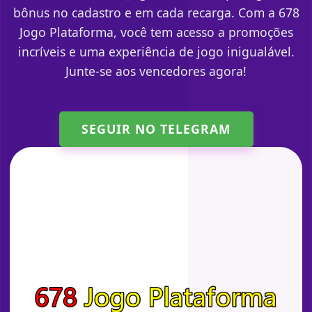
bônus no cadastro e em cada recarga. Com a 678
Jogo Plataforma, você tem acesso a promoções
incríveis e uma experiência de jogo inigualável.
Junte-se aos vencedores agora!
SEGUIR NO TELEGRAM