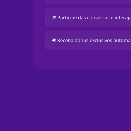
💬 Participe das conversas e interaj
🎁 Receba bônus exclusivos autom