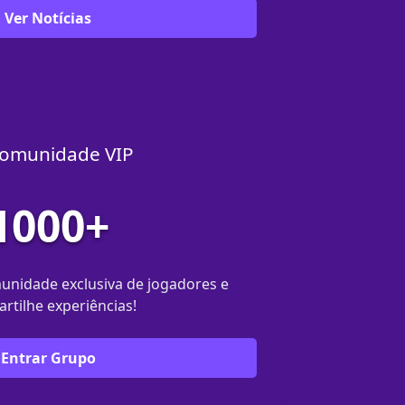
Ver Notícias
Comunidade VIP
1000+
unidade exclusiva de jogadores e
rtilhe experiências!
Entrar Grupo