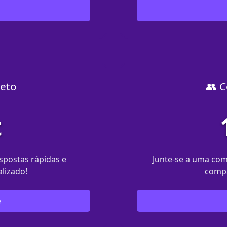
reto
👥 
t
espostas rápidas e
Junte-se a uma com
lizado!
compa
e