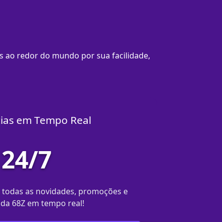
 ao redor do mundo por sua facilidade,
cias em Tempo Real
24/7
e todas as novidades, promoções e
 da 68Z em tempo real!