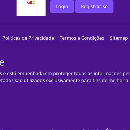
Login
Registrar-se
Políticas de Privacidade
Termos e Condições
Sitemap
de
ios e está empenhada em proteger todas as informações pe
tados são utilizados exclusivamente para fins de melhoria