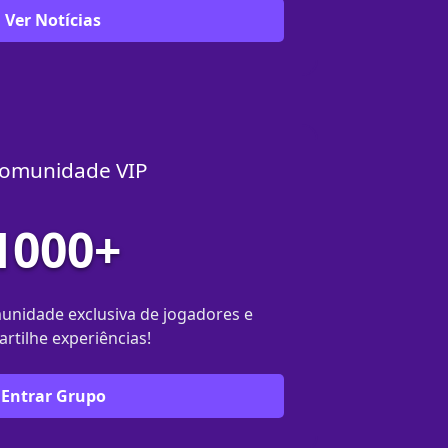
Ver Notícias
Comunidade VIP
1000+
unidade exclusiva de jogadores e
rtilhe experiências!
Entrar Grupo