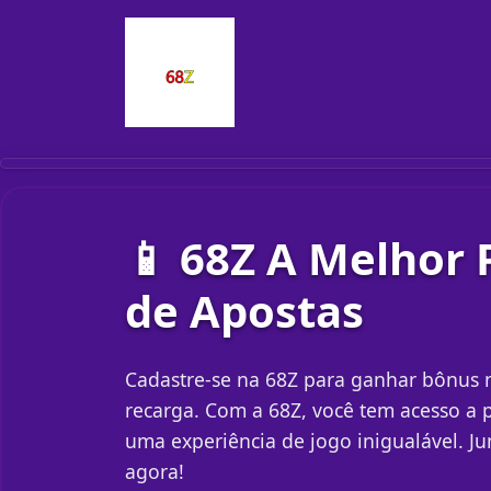
📱 68Z A Melhor
de Apostas
Cadastre-se na 68Z para ganhar bônus 
recarga. Com a 68Z, você tem acesso a 
uma experiência de jogo inigualável. J
agora!