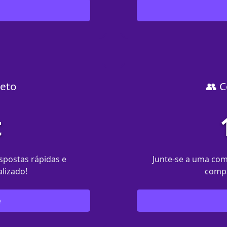
reto
👥 
t
espostas rápidas e
Junte-se a uma com
lizado!
compa
e