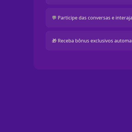
💬 Participe das conversas e interaj
🎁 Receba bônus exclusivos autom