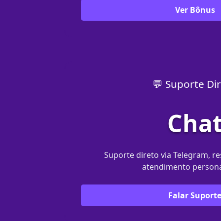
Ver Bônus
💬 Suporte Di
Cha
Suporte direto via Telegram, r
atendimento persona
Falar Suport