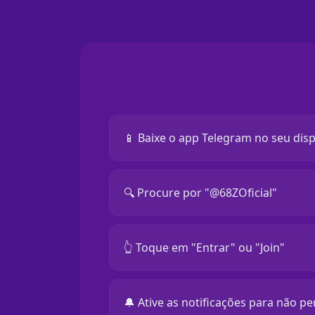
📱 Baixe o app Telegram no seu disp
🔍 Procure por "@68ZOficial"
👆 Toque em "Entrar" ou "Join"
🔔 Ative as notificações para não p