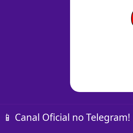
📱 Canal Oficial no Telegram!