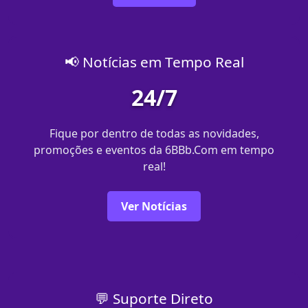
📢 Notícias em Tempo Real
24/7
Fique por dentro de todas as novidades,
promoções e eventos da 6BBb.Com em tempo
real!
Ver Notícias
💬 Suporte Direto