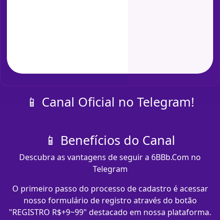
📱 Canal Oficial no Telegram!
📱 Benefícios do Canal
Descubra as vantagens de seguir a 6BBb.Com no
Telegram
O primeiro passo do processo de cadastro é acessar
nosso formulário de registro através do botão
"REGISTRO R$+9~99" destacado em nossa plataforma.