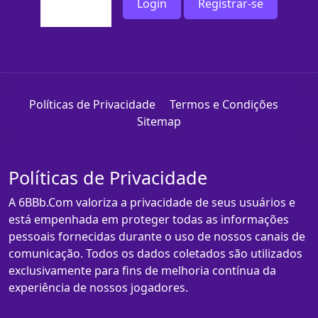
Login
Registrar-se
Políticas de Privacidade
Termos e Condições
Sitemap
Políticas de Privacidade
A 6BBb.Com valoriza a privacidade de seus usuários e
está empenhada em proteger todas as informações
pessoais fornecidas durante o uso de nossos canais de
comunicação. Todos os dados coletados são utilizados
exclusivamente para fins de melhoria contínua da
experiência de nossos jogadores.