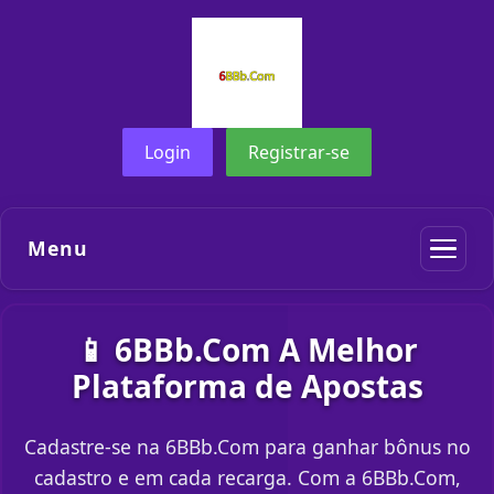
Login
Registrar-se
Menu
📱 6BBb.Com A Melhor
Plataforma de Apostas
Cadastre-se na 6BBb.Com para ganhar bônus no
cadastro e em cada recarga. Com a 6BBb.Com,