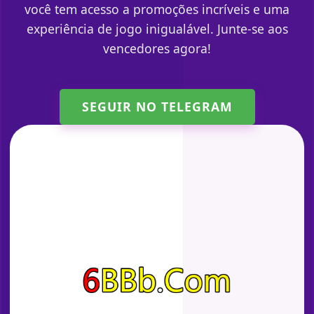
você tem acesso a promoções incríveis e uma
experiência de jogo inigualável. Junte-se aos
vencedores agora!
SEGUIR NO TELEGRAM