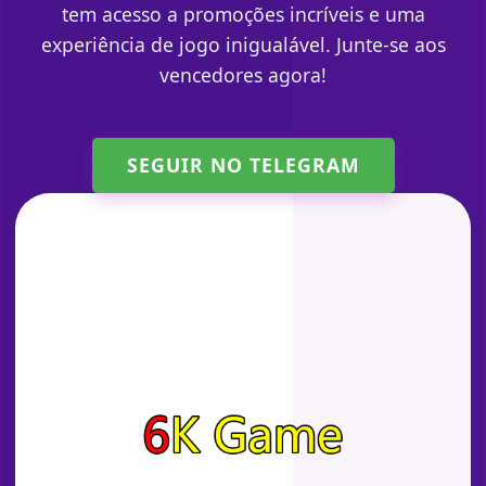
tem acesso a promoções incríveis e uma
experiência de jogo inigualável. Junte-se aos
vencedores agora!
SEGUIR NO TELEGRAM