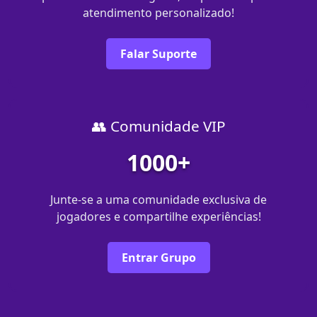
atendimento personalizado!
Falar Suporte
👥 Comunidade VIP
1000+
Junte-se a uma comunidade exclusiva de
jogadores e compartilhe experiências!
Entrar Grupo