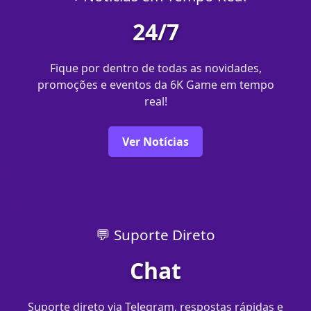
24/7
Fique por dentro de todas as novidades,
promoções e eventos da 6K Game em tempo
real!
Ver Notícias
💬 Suporte Direto
Chat
Suporte direto via Telegram, respostas rápidas e