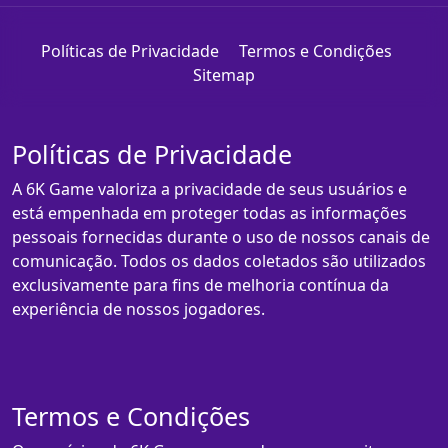
Políticas de Privacidade
Termos e Condições
Sitemap
Políticas de Privacidade
A 6K Game valoriza a privacidade de seus usuários e
está empenhada em proteger todas as informações
pessoais fornecidas durante o uso de nossos canais de
comunicação. Todos os dados coletados são utilizados
exclusivamente para fins de melhoria contínua da
experiência de nossos jogadores.
Termos e Condições