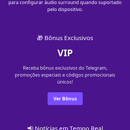
para configurar áudio surround quando suportado
pelo dispositivo.
🎁 Bônus Exclusivos
VIP
Receba bônus exclusivos do Telegram,
promoções especiais e códigos promocionais
únicos!
Ver Bônus
📢 Notícias em Tempo Real