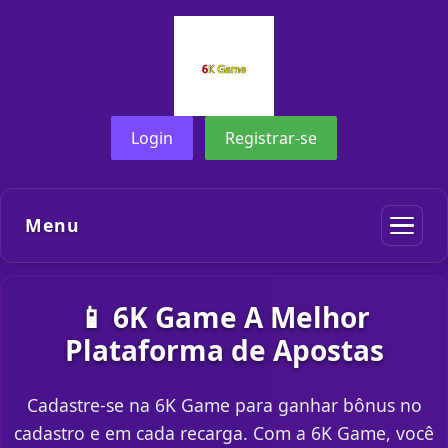
Login
Registrar-se
Menu
📱 6K Game A Melhor
Plataforma de Apostas
Cadastre-se na 6K Game para ganhar bônus no
cadastro e em cada recarga. Com a 6K Game, você