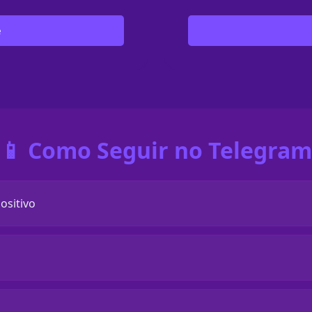
e
📱 Como Seguir no Telegram
ositivo