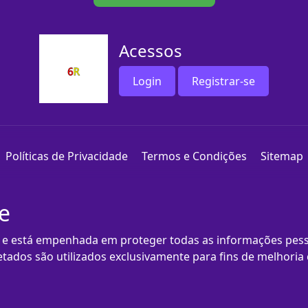
Acessos
Login
Registrar-se
Políticas de Privacidade
Termos e Condições
Sitemap
de
os e está empenhada em proteger todas as informações pes
tados são utilizados exclusivamente para fins de melhoria