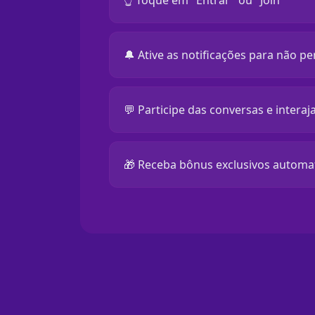
👆 Toque em "Entrar" ou "Join"
🔔 Ative as notificações para não p
💬 Participe das conversas e interaj
🎁 Receba bônus exclusivos autom