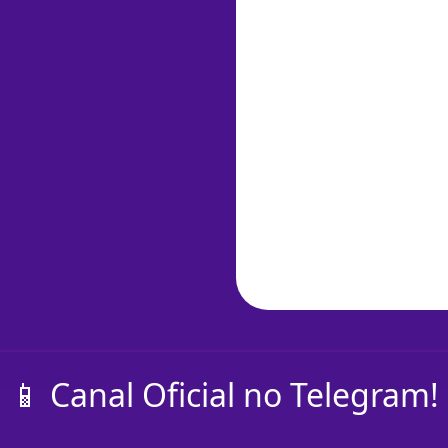
📱 Canal Oficial no Telegram!