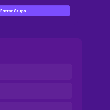
Entrar Grupo