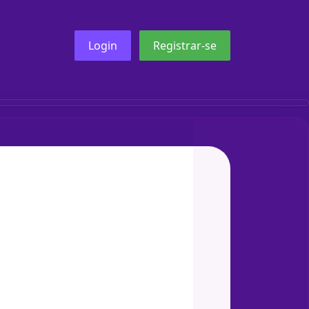
Login
Registrar-se