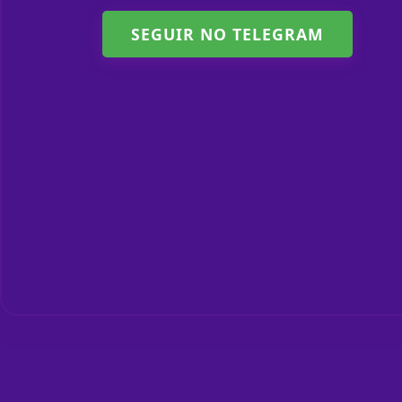
SEGUIR NO TELEGRAM