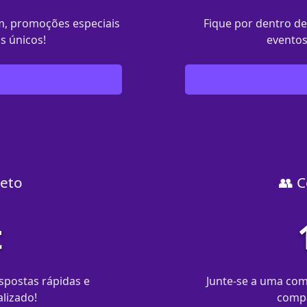
m, promoções especiais
Fique por dentro d
s únicos!
eventos
reto
👥 
t
espostas rápidas e
Junte-se a uma com
lizado!
compa