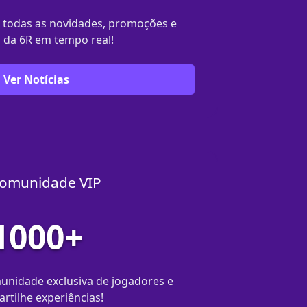
e todas as novidades, promoções e
 da 6R em tempo real!
Ver Notícias
Comunidade VIP
1000+
unidade exclusiva de jogadores e
rtilhe experiências!