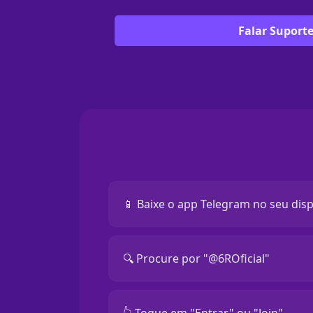
Falar Suport
📱 Baixe o app Telegram no seu disp
🔍 Procure por "@6ROficial"