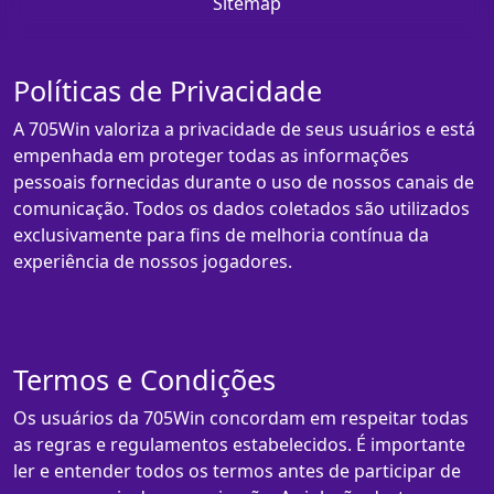
Sitemap
Políticas de Privacidade
A 705Win valoriza a privacidade de seus usuários e está
empenhada em proteger todas as informações
pessoais fornecidas durante o uso de nossos canais de
comunicação. Todos os dados coletados são utilizados
exclusivamente para fins de melhoria contínua da
experiência de nossos jogadores.
Termos e Condições
Os usuários da 705Win concordam em respeitar todas
as regras e regulamentos estabelecidos. É importante
ler e entender todos os termos antes de participar de