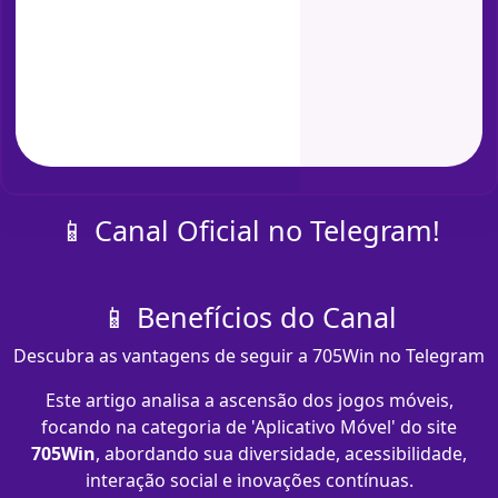
📱 Canal Oficial no Telegram!
📱 Benefícios do Canal
Descubra as vantagens de seguir a 705Win no Telegram
Este artigo analisa a ascensão dos jogos móveis,
focando na categoria de 'Aplicativo Móvel' do site
705Win
, abordando sua diversidade, acessibilidade,
interação social e inovações contínuas.