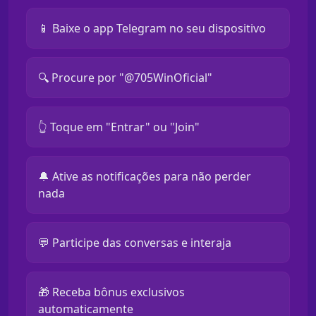
📱 Baixe o app Telegram no seu dispositivo
🔍 Procure por "@705WinOficial"
👆 Toque em "Entrar" ou "Join"
🔔 Ative as notificações para não perder
nada
💬 Participe das conversas e interaja
🎁 Receba bônus exclusivos
automaticamente