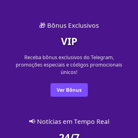
🎁 Bônus Exclusivos
VIP
Receba bônus exclusivos do Telegram,
promoções especiais e códigos promocionais
únicos!
Ver Bônus
📢 Notícias em Tempo Real
24/7