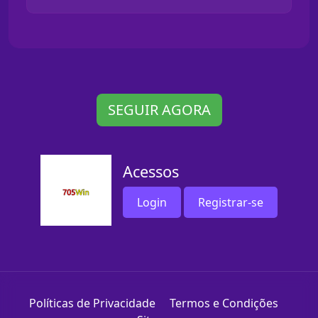
SEGUIR AGORA
Acessos
Login
Registrar-se
Políticas de Privacidade
Termos e Condições