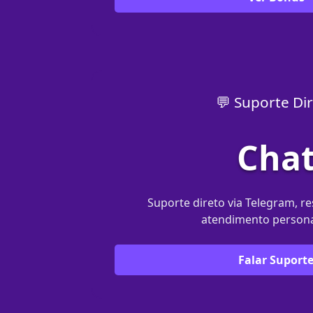
💬 Suporte Di
Cha
Suporte direto via Telegram, r
atendimento persona
Falar Suport