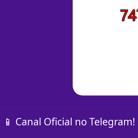
📱 Canal Oficial no Telegram!