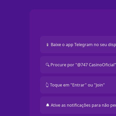
📱 Baixe o app Telegram no seu disp
🔍 Procure por "@747 CasinoOficial
👆 Toque em "Entrar" ou "Join"
🔔 Ative as notificações para não p