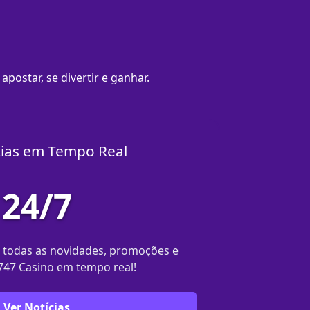
m
ostar, se divertir e ganhar.
cias em Tempo Real
24/7
e todas as novidades, promoções e
747 Casino em tempo real!
Ver Notícias