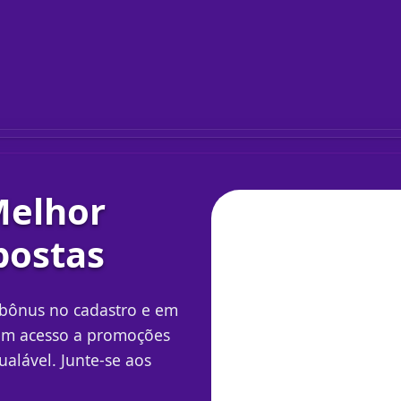
Melhor
postas
 bônus no cadastro e em
tem acesso a promoções
ualável. Junte-se aos