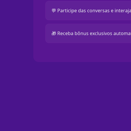
💬 Participe das conversas e interaj
🎁 Receba bônus exclusivos autom