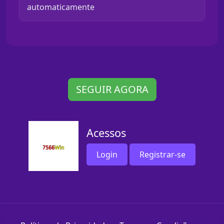
automaticamente
SEGUIR AGORA
Acessos
Login
Registrar-se