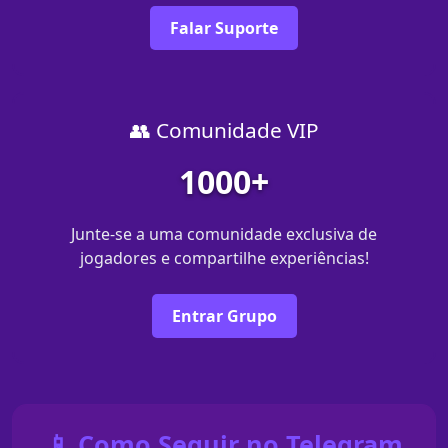
Falar Suporte
👥 Comunidade VIP
1000+
Junte-se a uma comunidade exclusiva de
jogadores e compartilhe experiências!
Entrar Grupo
📱 Como Seguir no Telegram