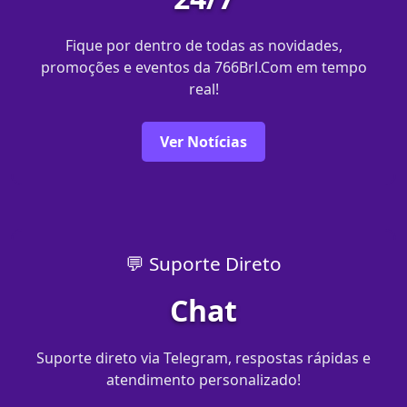
Fique por dentro de todas as novidades,
promoções e eventos da 766Brl.Com em tempo
real!
Ver Notícias
💬 Suporte Direto
Chat
Suporte direto via Telegram, respostas rápidas e
atendimento personalizado!