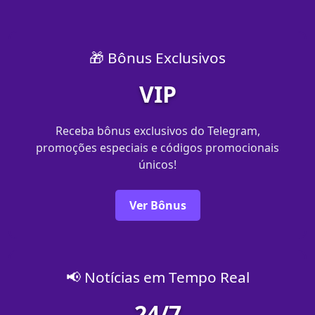
🎁 Bônus Exclusivos
VIP
Receba bônus exclusivos do Telegram,
promoções especiais e códigos promocionais
únicos!
Ver Bônus
📢 Notícias em Tempo Real
24/7