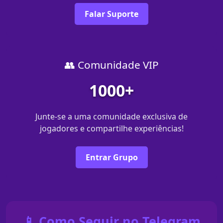
Falar Suporte
👥 Comunidade VIP
1000+
Junte-se a uma comunidade exclusiva de
jogadores e compartilhe experiências!
Entrar Grupo
📱 Como Seguir no Telegram