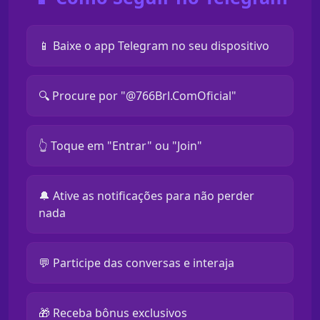
📱 Baixe o app Telegram no seu dispositivo
🔍 Procure por "@766Brl.ComOficial"
👆 Toque em "Entrar" ou "Join"
🔔 Ative as notificações para não perder
nada
💬 Participe das conversas e interaja
🎁 Receba bônus exclusivos