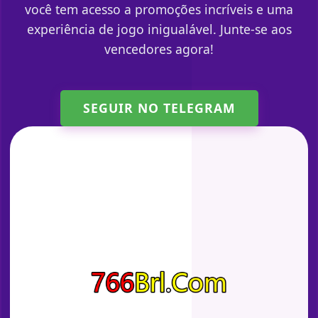
você tem acesso a promoções incríveis e uma
experiência de jogo inigualável. Junte-se aos
vencedores agora!
SEGUIR NO TELEGRAM