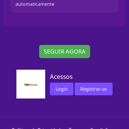
automaticamente
SEGUIR AGORA
Acessos
Login
Registrar-se