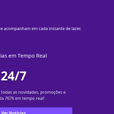
e te acompanham em cada instante de lazer.
cias em Tempo Real
24/7
e todas as novidades, promoções e
da 7676 em tempo real!
Ver Notícias