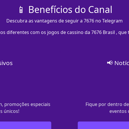
📱 Benefícios do Canal
Descubra as vantagens de seguir a 7676 no Telegram
tos diferentes com os jogos de cassino da 7676 Brasil , qu
sivos
📢 Notí
m, promoções especiais
Fique por dentro d
s únicos!
eventos 