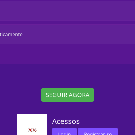
a
aticamente
SEGUIR AGORA
Acessos
Login
Registrar-se