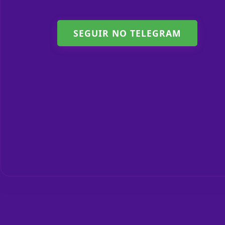
SEGUIR NO TELEGRAM