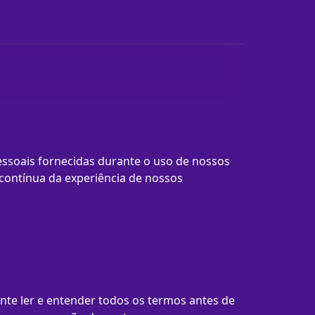
essoais fornecidas durante o uso de nossos
 contínua da experiência de nossos
nte ler e entender todos os termos antes de