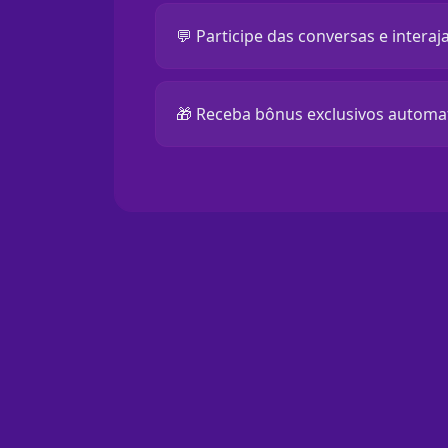
💬 Participe das conversas e interaj
🎁 Receba bônus exclusivos autom